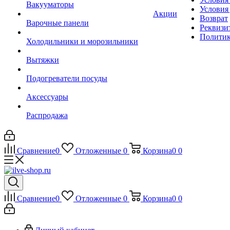
Вакууматоры
Условия
Акции
Возврат
Варочные панели
Реквизи
Политик
Холодильники и морозильники
Вытяжки
Подогреватели посуды
Аксессуары
Распродажа
Сравнение
0
Отложенные
0
Корзина
0
0
Сравнение
0
Отложенные
0
Корзина
0
0