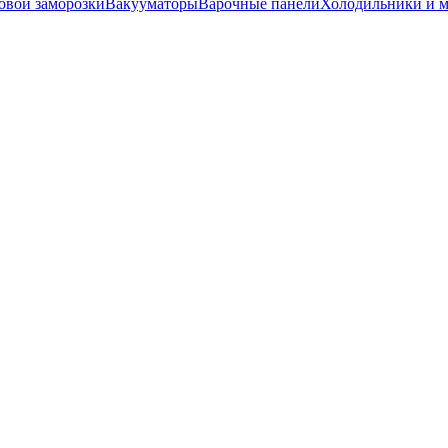
вой заморозки
Вакууматоры
Варочные панели
Холодильники и 