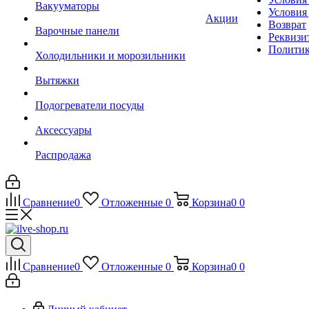
Вакууматоры
Условия
Акции
Возврат
Варочные панели
Реквизи
Политик
Холодильники и морозильники
Вытяжки
Подогреватели посуды
Аксессуары
Распродажа
Сравнение
0
Отложенные
0
Корзина
0
0
Сравнение
0
Отложенные
0
Корзина
0
0