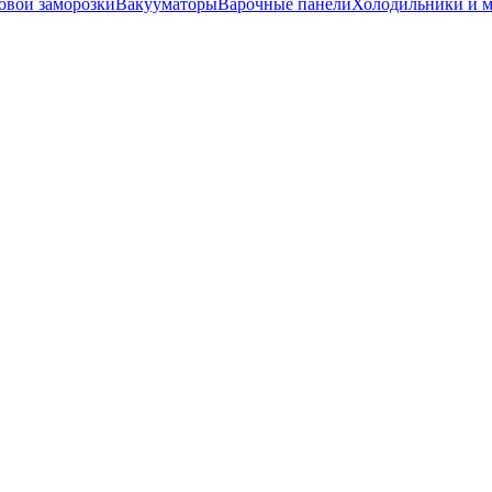
вой заморозки
Вакууматоры
Варочные панели
Холодильники и 