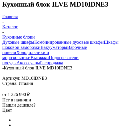
Кухонный блок ILVE MD10IDNE3
Главная
-
Каталог
-
Кухонные блоки
Духовые шкафы
Комбинированные духовые шкафы
Шкафы
шоковой заморозки
Вакууматоры
Варочные
панели
Холодильники и
морозильники
Вытяжки
Подогреватели
посуды
Аксессуары
Распродажа
-
Кухонный блок ILVE MD10IDNE3
Артикул:
MD10IDNE3
Страна:
Италия
от
1 226 990 ₽
Нет в наличии
Нашли дешевле?
Цвет