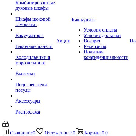
Комбинированные
духовые шкафы
Шкафы шоковой
Как купить
заморозки
Условия оплаты
Вакууматоры
Условия доставки
Акции
Возврат
Но
Варочные панели
Реквизиты
Политика
Холодильники и
конфиденциальности
морозильники
Вытяжки
Подогреватели
посуды
Аксессуары
Распродажа
Сравнение
0
Отложенные
0
Корзина
0
0