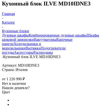
Кухонный блок ILVE MD10IDNE3
Главная
-
Каталог
-
Кухонные блоки
Духовые шкафы
Комбинированные духовые шкафы
Шкафы
шоковой заморозки
Вакууматоры
Варочные
панели
Холодильники и
морозильники
Вытяжки
Подогреватели
посуды
Аксессуары
Распродажа
-
Кухонный блок ILVE MD10IDNE3
Артикул:
MD10IDNE3
Страна:
Италия
от
1 226 990 ₽
Нет в наличии
Нашли дешевле?
Цвет