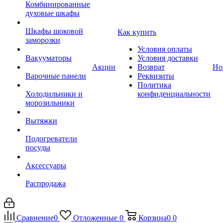
Комбинированные
духовые шкафы
Шкафы шоковой
Как купить
заморозки
Условия оплаты
Вакууматоры
Условия доставки
Акции
Возврат
Но
Варочные панели
Реквизиты
Политика
Холодильники и
конфиденциальности
морозильники
Вытяжки
Подогреватели
посуды
Аксессуары
Распродажа
Сравнение
0
Отложенные
0
Корзина
0
0