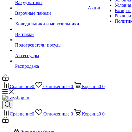
Вакууматоры
Условия
Акции
Возврат
Варочные панели
Реквизи
Политик
Холодильники и морозильники
Вытяжки
Подогреватели посуды
Аксессуары
Распродажа
Сравнение
0
Отложенные
0
Корзина
0
0
Сравнение
0
Отложенные
0
Корзина
0
0