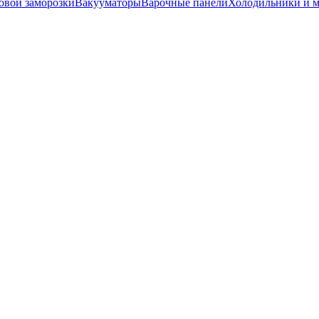
вой заморозки
Вакууматоры
Варочные панели
Холодильники и 