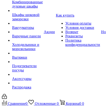
Комбинированные
духовые шкафы
Шкафы шоковой
Как купить
заморозки
Условия оплаты
Вакууматоры
Условия доставки
Акции
Возврат
Но
Варочные панели
Реквизиты
Политика
Холодильники и
конфиденциальности
морозильники
Вытяжки
Подогреватели
посуды
Аксессуары
Распродажа
Сравнение
0
Отложенные
0
Корзина
0
0