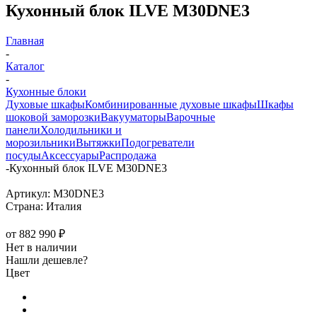
Кухонный блок ILVE M30DNE3
Главная
-
Каталог
-
Кухонные блоки
Духовые шкафы
Комбинированные духовые шкафы
Шкафы
шоковой заморозки
Вакууматоры
Варочные
панели
Холодильники и
морозильники
Вытяжки
Подогреватели
посуды
Аксессуары
Распродажа
-
Кухонный блок ILVE M30DNE3
Артикул:
M30DNE3
Страна:
Италия
от
882 990 ₽
Нет в наличии
Нашли дешевле?
Цвет