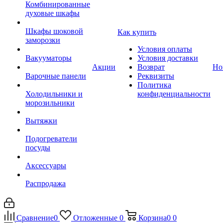
Комбинированные
духовые шкафы
Шкафы шоковой
Как купить
заморозки
Условия оплаты
Вакууматоры
Условия доставки
Акции
Возврат
Но
Варочные панели
Реквизиты
Политика
Холодильники и
конфиденциальности
морозильники
Вытяжки
Подогреватели
посуды
Аксессуары
Распродажа
Сравнение
0
Отложенные
0
Корзина
0
0