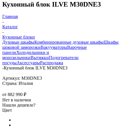
Кухонный блок ILVE M30DNE3
Главная
-
Каталог
-
Кухонные блоки
Духовые шкафы
Комбинированные духовые шкафы
Шкафы
шоковой заморозки
Вакууматоры
Варочные
панели
Холодильники и
морозильники
Вытяжки
Подогреватели
посуды
Аксессуары
Распродажа
-
Кухонный блок ILVE M30DNE3
Артикул:
M30DNE3
Страна:
Италия
от
882 990 ₽
Нет в наличии
Нашли дешевле?
Цвет