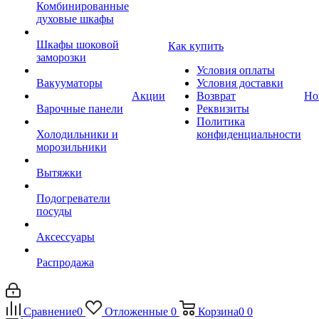
Комбинированные
духовые шкафы
Шкафы шоковой
Как купить
заморозки
Условия оплаты
Вакууматоры
Условия доставки
Акции
Возврат
Но
Варочные панели
Реквизиты
Политика
Холодильники и
конфиденциальности
морозильники
Вытяжки
Подогреватели
посуды
Аксессуары
Распродажа
Сравнение
0
Отложенные
0
Корзина
0
0