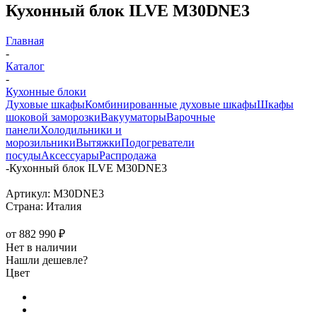
Кухонный блок ILVE M30DNE3
Главная
-
Каталог
-
Кухонные блоки
Духовые шкафы
Комбинированные духовые шкафы
Шкафы
шоковой заморозки
Вакууматоры
Варочные
панели
Холодильники и
морозильники
Вытяжки
Подогреватели
посуды
Аксессуары
Распродажа
-
Кухонный блок ILVE M30DNE3
Артикул:
M30DNE3
Страна:
Италия
от
882 990 ₽
Нет в наличии
Нашли дешевле?
Цвет