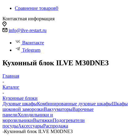
Сравнение товаров
0
Контактная информация
info@ilve-restart.ru
Вконтакте
Telegram
Кухонный блок ILVE M30DNE3
Главная
-
Каталог
-
Кухонные блоки
Духовые шкафы
Комбинированные духовые шкафы
Шкафы
шоковой заморозки
Вакууматоры
Варочные
панели
Холодильники и
морозильники
Вытяжки
Подогреватели
посуды
Аксессуары
Распродажа
-
Кухонный блок ILVE M30DNE3