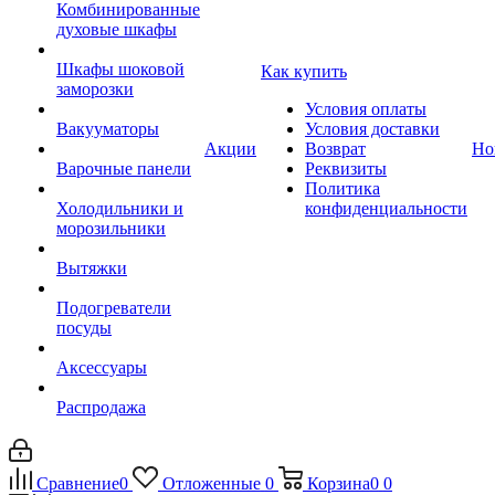
Комбинированные
духовые шкафы
Шкафы шоковой
Как купить
заморозки
Условия оплаты
Вакууматоры
Условия доставки
Акции
Возврат
Но
Варочные панели
Реквизиты
Политика
Холодильники и
конфиденциальности
морозильники
Вытяжки
Подогреватели
посуды
Аксессуары
Распродажа
Сравнение
0
Отложенные
0
Корзина
0
0