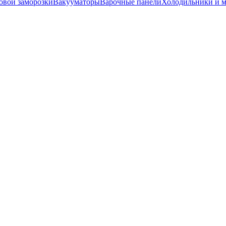
вой заморозки
Вакууматоры
Варочные панели
Холодильники и 