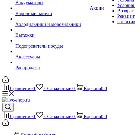
Вакууматоры
Условия
Акции
Возврат
Варочные панели
Реквизи
Политик
Холодильники и морозильники
Вытяжки
Подогреватели посуды
Аксессуары
Распродажа
Сравнение
0
Отложенные
0
Корзина
0
0
Сравнение
0
Отложенные
0
Корзина
0
0