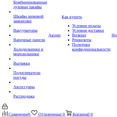
Комбинированные
духовые шкафы
Шкафы шоковой
Как купить
заморозки
Условия оплаты
Вакууматоры
Условия доставки
Акции
Возврат
Но
Варочные панели
Реквизиты
Политика
Холодильники и
конфиденциальности
морозильники
Вытяжки
Подогреватели
посуды
Аксессуары
Распродажа
Сравнение
0
Отложенные
0
Корзина
0
0