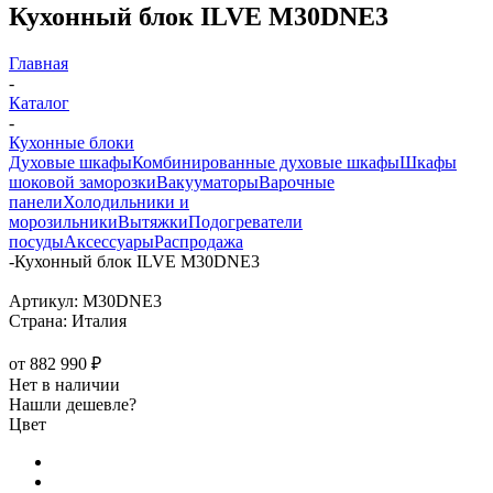
Кухонный блок ILVE M30DNE3
Главная
-
Каталог
-
Кухонные блоки
Духовые шкафы
Комбинированные духовые шкафы
Шкафы
шоковой заморозки
Вакууматоры
Варочные
панели
Холодильники и
морозильники
Вытяжки
Подогреватели
посуды
Аксессуары
Распродажа
-
Кухонный блок ILVE M30DNE3
Артикул:
M30DNE3
Страна:
Италия
от
882 990 ₽
Нет в наличии
Нашли дешевле?
Цвет