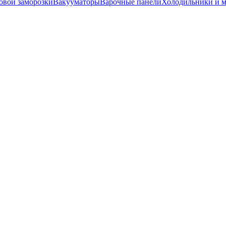
вой заморозки
Вакууматоры
Варочные панели
Холодильники и 