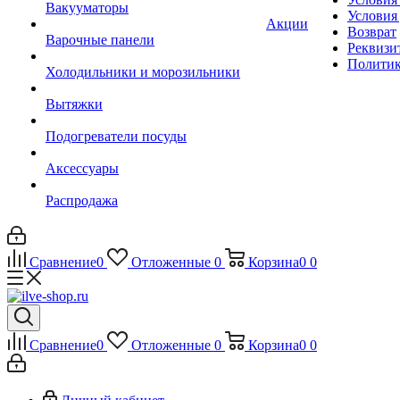
Вакууматоры
Условия
Акции
Возврат
Варочные панели
Реквизи
Политик
Холодильники и морозильники
Вытяжки
Подогреватели посуды
Аксессуары
Распродажа
Сравнение
0
Отложенные
0
Корзина
0
0
Сравнение
0
Отложенные
0
Корзина
0
0