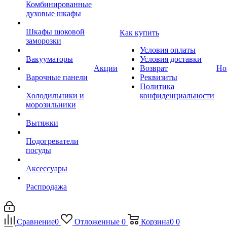
Комбинированные
духовые шкафы
Шкафы шоковой
Как купить
заморозки
Условия оплаты
Вакууматоры
Условия доставки
Акции
Возврат
Но
Варочные панели
Реквизиты
Политика
Холодильники и
конфиденциальности
морозильники
Вытяжки
Подогреватели
посуды
Аксессуары
Распродажа
Сравнение
0
Отложенные
0
Корзина
0
0