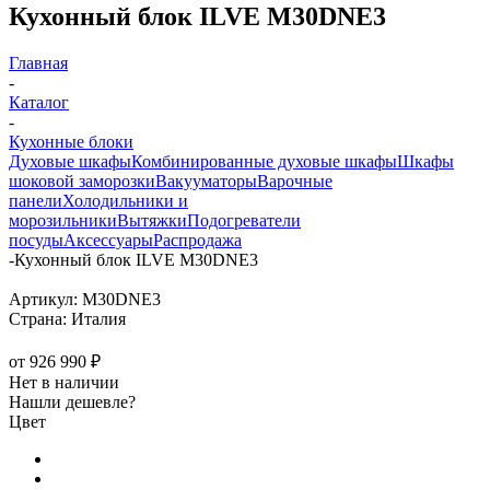
Кухонный блок ILVE M30DNE3
Главная
-
Каталог
-
Кухонные блоки
Духовые шкафы
Комбинированные духовые шкафы
Шкафы
шоковой заморозки
Вакууматоры
Варочные
панели
Холодильники и
морозильники
Вытяжки
Подогреватели
посуды
Аксессуары
Распродажа
-
Кухонный блок ILVE M30DNE3
Артикул:
M30DNE3
Страна:
Италия
от
926 990 ₽
Нет в наличии
Нашли дешевле?
Цвет