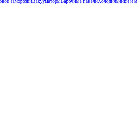
вой заморозки
Вакууматоры
Варочные панели
Холодильники и 