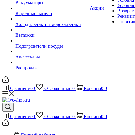
Вакууматоры
Условия
Акции
Возврат
Варочные панели
Реквизи
Политик
Холодильники и морозильники
Вытяжки
Подогреватели посуды
Аксессуары
Распродажа
Сравнение
0
Отложенные
0
Корзина
0
0
Сравнение
0
Отложенные
0
Корзина
0
0