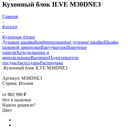
Кухонный блок ILVE M30DNE3
Главная
-
Каталог
-
Кухонные блоки
Духовые шкафы
Комбинированные духовые шкафы
Шкафы
шоковой заморозки
Вакууматоры
Варочные
панели
Холодильники и
морозильники
Вытяжки
Подогреватели
посуды
Аксессуары
Распродажа
-
Кухонный блок ILVE M30DNE3
Артикул:
M30DNE3
Страна:
Италия
от
882 990 ₽
Нет в наличии
Нашли дешевле?
Цвет