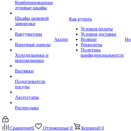
Комбинированные
духовые шкафы
Шкафы шоковой
Как купить
заморозки
Условия оплаты
Вакууматоры
Условия доставки
Акции
Возврат
Но
Варочные панели
Реквизиты
Политика
Холодильники и
конфиденциальности
морозильники
Вытяжки
Подогреватели
посуды
Аксессуары
Распродажа
Сравнение
0
Отложенные
0
Корзина
0
0