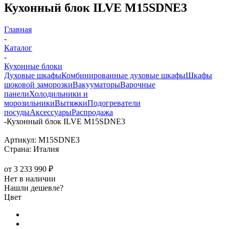
Кухонный блок ILVE M15SDNE3
Главная
-
Каталог
-
Кухонные блоки
Духовые шкафы
Комбинированные духовые шкафы
Шкафы
шоковой заморозки
Вакууматоры
Варочные
панели
Холодильники и
морозильники
Вытяжки
Подогреватели
посуды
Аксессуары
Распродажа
-
Кухонный блок ILVE M15SDNE3
Артикул:
M15SDNE3
Страна:
Италия
от
3 233 990 ₽
Нет в наличии
Нашли дешевле?
Цвет