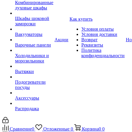
Комбинированные
духовые шкафы
Шкафы шоковой
Как купить
заморозки
Условия оплаты
Вакууматоры
Условия доставки
Акции
Возврат
Но
Варочные панели
Реквизиты
Политика
Холодильники и
конфиденциальности
морозильники
Вытяжки
Подогреватели
посуды
Аксессуары
Распродажа
Сравнение
0
Отложенные
0
Корзина
0
0