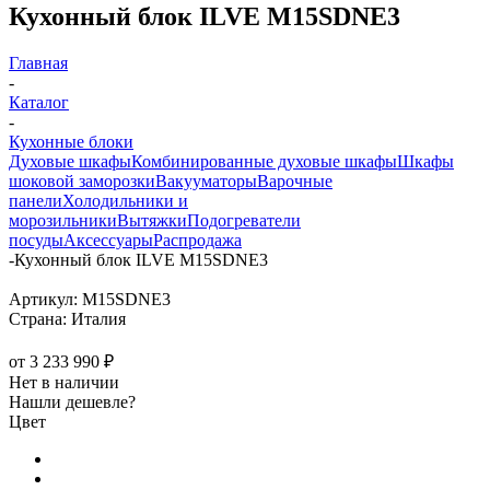
Кухонный блок ILVE M15SDNE3
Главная
-
Каталог
-
Кухонные блоки
Духовые шкафы
Комбинированные духовые шкафы
Шкафы
шоковой заморозки
Вакууматоры
Варочные
панели
Холодильники и
морозильники
Вытяжки
Подогреватели
посуды
Аксессуары
Распродажа
-
Кухонный блок ILVE M15SDNE3
Артикул:
M15SDNE3
Страна:
Италия
от
3 233 990 ₽
Нет в наличии
Нашли дешевле?
Цвет