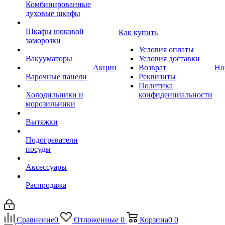
Комбинированные
духовые шкафы
Шкафы шоковой
Как купить
заморозки
Условия оплаты
Вакууматоры
Условия доставки
Акции
Возврат
Но
Варочные панели
Реквизиты
Политика
Холодильники и
конфиденциальности
морозильники
Вытяжки
Подогреватели
посуды
Аксессуары
Распродажа
Сравнение
0
Отложенные
0
Корзина
0
0