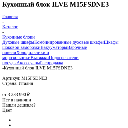
Кухонный блок ILVE M15FSDNE3
Главная
-
Каталог
-
Кухонные блоки
Духовые шкафы
Комбинированные духовые шкафы
Шкафы
шоковой заморозки
Вакууматоры
Варочные
панели
Холодильники и
морозильники
Вытяжки
Подогреватели
посуды
Аксессуары
Распродажа
-
Кухонный блок ILVE M15FSDNE3
Артикул:
M15FSDNE3
Страна:
Италия
от
3 233 990 ₽
Нет в наличии
Нашли дешевле?
Цвет