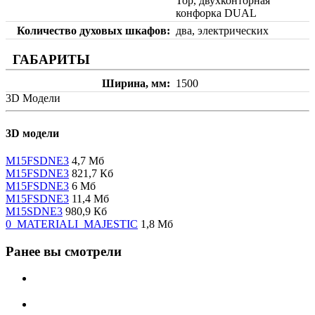
Top, двухконторная
конфорка DUAL
Количество духовых шкафов
два, электрических
ГАБАРИТЫ
Ширина, мм
1500
3D Модели
3D модели
M15FSDNE3
4,7 Мб
M15FSDNE3
821,7 Кб
M15FSDNE3
6 Мб
M15FSDNE3
11,4 Мб
M15SDNE3
980,9 Кб
0_MATERIALI_MAJESTIC
1,8 Мб
Ранее вы смотрели