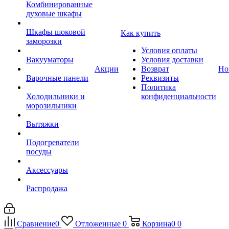
Комбинированные
духовые шкафы
Шкафы шоковой
Как купить
заморозки
Условия оплаты
Вакууматоры
Условия доставки
Акции
Возврат
Но
Варочные панели
Реквизиты
Политика
Холодильники и
конфиденциальности
морозильники
Вытяжки
Подогреватели
посуды
Аксессуары
Распродажа
Сравнение
0
Отложенные
0
Корзина
0
0