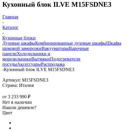
Кухонный блок ILVE M15FSDNE3
Главная
-
Каталог
-
Кухонные блоки
Духовые шкафы
Комбинированные духовые шкафы
Шкафы
шоковой заморозки
Вакууматоры
Варочные
панели
Холодильники и
морозильники
Вытяжки
Подогреватели
посуды
Аксессуары
Распродажа
-
Кухонный блок ILVE M15FSDNE3
Артикул:
M15FSDNE3
Страна:
Италия
от
3 233 990 ₽
Нет в наличии
Нашли дешевле?
Цвет