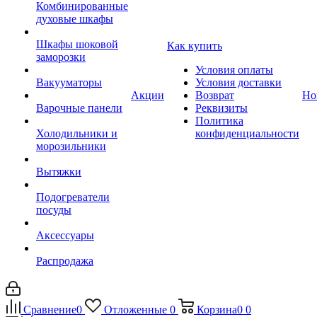
Комбинированные
духовые шкафы
Шкафы шоковой
Как купить
заморозки
Условия оплаты
Вакууматоры
Условия доставки
Акции
Возврат
Но
Варочные панели
Реквизиты
Политика
Холодильники и
конфиденциальности
морозильники
Вытяжки
Подогреватели
посуды
Аксессуары
Распродажа
Сравнение
0
Отложенные
0
Корзина
0
0