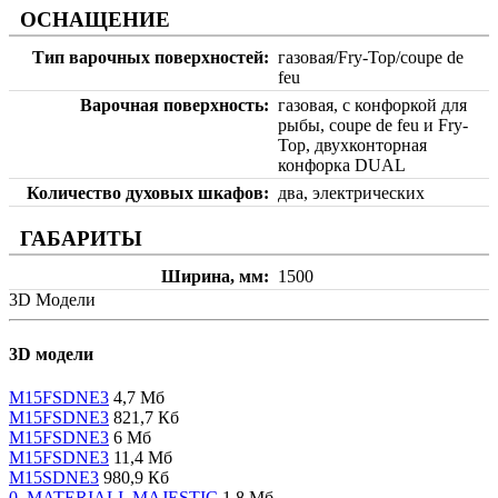
ОСНАЩЕНИЕ
Тип варочных поверхностей
газовая/Fry-Top/coupe de
feu
Варочная поверхность
газовая, с конфоркой для
рыбы, coupe de feu и Fry-
Top, двухконторная
конфорка DUAL
Количество духовых шкафов
два, электрических
ГАБАРИТЫ
Ширина, мм
1500
3D Модели
3D модели
M15FSDNE3
4,7 Мб
M15FSDNE3
821,7 Кб
M15FSDNE3
6 Мб
M15FSDNE3
11,4 Мб
M15SDNE3
980,9 Кб
0_MATERIALI_MAJESTIC
1,8 Мб