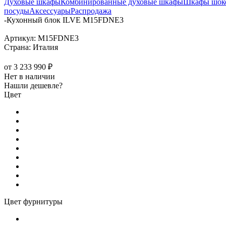
Духовые шкафы
Комбинированные духовые шкафы
Шкафы шоко
посуды
Аксессуары
Распродажа
-
Кухонный блок ILVE M15FDNE3
Артикул:
M15FDNE3
Страна:
Италия
от
3 233 990 ₽
Нет в наличии
Нашли дешевле?
Цвет
Цвет фурнитуры