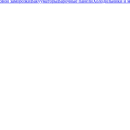
вой заморозки
Вакууматоры
Варочные панели
Холодильники и 