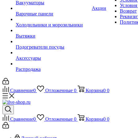
Вакууматоры
Условия
Акции
Возврат
Варочные панели
Реквизи
Политик
Холодильники и морозильники
Вытяжки
Подогреватели посуды
Аксессуары
Распродажа
Сравнение
0
Отложенные
0
Корзина
0
0
Сравнение
0
Отложенные
0
Корзина
0
0