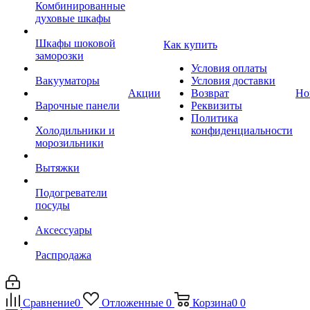
Комбинированные
духовые шкафы
Шкафы шоковой
Как купить
заморозки
Условия оплаты
Вакууматоры
Условия доставки
Акции
Возврат
Но
Варочные панели
Реквизиты
Политика
Холодильники и
конфиденциальности
морозильники
Вытяжки
Подогреватели
посуды
Аксессуары
Распродажа
Сравнение
0
Отложенные
0
Корзина
0
0