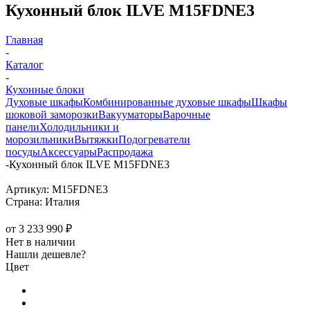
Кухонный блок ILVE M15FDNE3
Главная
-
Каталог
-
Кухонные блоки
Духовые шкафы
Комбинированные духовые шкафы
Шкафы
шоковой заморозки
Вакууматоры
Варочные
панели
Холодильники и
морозильники
Вытяжки
Подогреватели
посуды
Аксессуары
Распродажа
-
Кухонный блок ILVE M15FDNE3
Артикул:
M15FDNE3
Страна:
Италия
от
3 233 990 ₽
Нет в наличии
Нашли дешевле?
Цвет