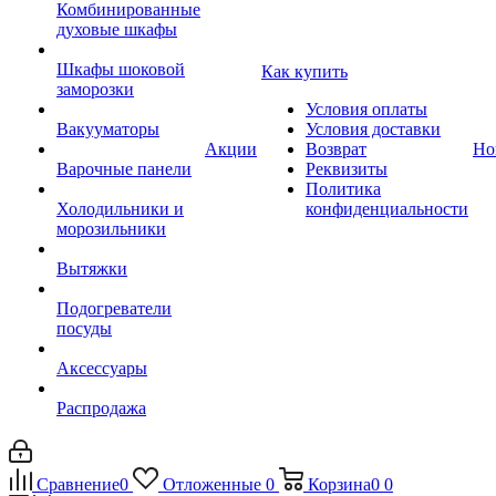
Комбинированные
духовые шкафы
Шкафы шоковой
Как купить
заморозки
Условия оплаты
Вакууматоры
Условия доставки
Акции
Возврат
Но
Варочные панели
Реквизиты
Политика
Холодильники и
конфиденциальности
морозильники
Вытяжки
Подогреватели
посуды
Аксессуары
Распродажа
Сравнение
0
Отложенные
0
Корзина
0
0