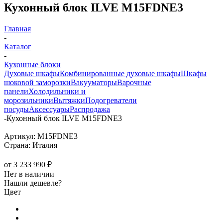
Кухонный блок ILVE M15FDNE3
Главная
-
Каталог
-
Кухонные блоки
Духовые шкафы
Комбинированные духовые шкафы
Шкафы
шоковой заморозки
Вакууматоры
Варочные
панели
Холодильники и
морозильники
Вытяжки
Подогреватели
посуды
Аксессуары
Распродажа
-
Кухонный блок ILVE M15FDNE3
Артикул:
M15FDNE3
Страна:
Италия
от
3 233 990 ₽
Нет в наличии
Нашли дешевле?
Цвет