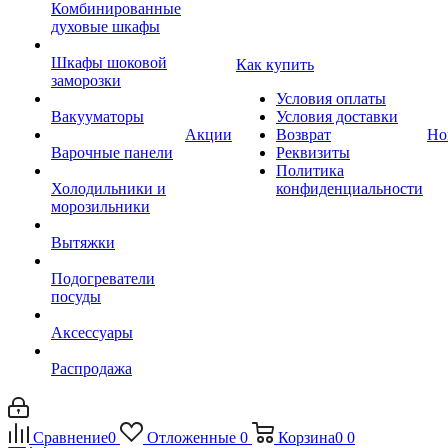
Комбинированные
духовые шкафы
Шкафы шоковой
Как купить
заморозки
Условия оплаты
Вакууматоры
Условия доставки
Акции
Возврат
Но
Варочные панели
Реквизиты
Политика
Холодильники и
конфиденциальности
морозильники
Вытяжки
Подогреватели
посуды
Аксессуары
Распродажа
Сравнение
0
Отложенные
0
Корзина
0
0