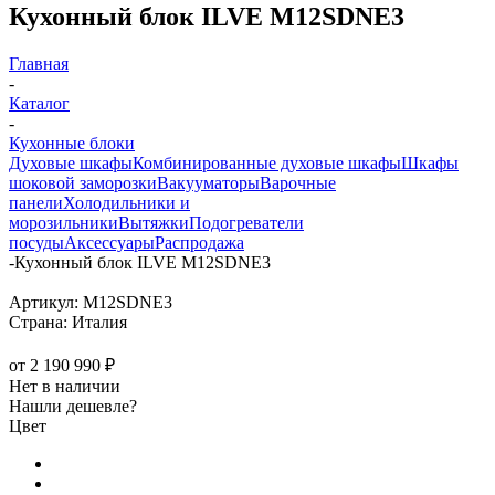
Кухонный блок ILVE M12SDNE3
Главная
-
Каталог
-
Кухонные блоки
Духовые шкафы
Комбинированные духовые шкафы
Шкафы
шоковой заморозки
Вакууматоры
Варочные
панели
Холодильники и
морозильники
Вытяжки
Подогреватели
посуды
Аксессуары
Распродажа
-
Кухонный блок ILVE M12SDNE3
Артикул:
M12SDNE3
Страна:
Италия
от
2 190 990 ₽
Нет в наличии
Нашли дешевле?
Цвет