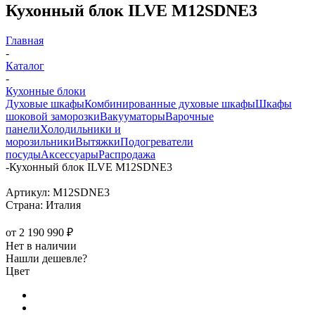
Кухонный блок ILVE M12SDNE3
Главная
-
Каталог
-
Кухонные блоки
Духовые шкафы
Комбинированные духовые шкафы
Шкафы
шоковой заморозки
Вакууматоры
Варочные
панели
Холодильники и
морозильники
Вытяжки
Подогреватели
посуды
Аксессуары
Распродажа
-
Кухонный блок ILVE M12SDNE3
Артикул:
M12SDNE3
Страна:
Италия
от
2 190 990 ₽
Нет в наличии
Нашли дешевле?
Цвет