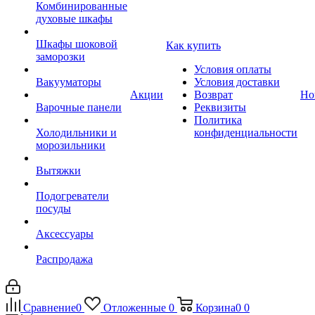
Комбинированные
духовые шкафы
Шкафы шоковой
Как купить
заморозки
Условия оплаты
Вакууматоры
Условия доставки
Акции
Возврат
Но
Варочные панели
Реквизиты
Политика
Холодильники и
конфиденциальности
морозильники
Вытяжки
Подогреватели
посуды
Аксессуары
Распродажа
Сравнение
0
Отложенные
0
Корзина
0
0