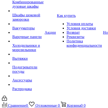
Комбинированные
духовые шкафы
Шкафы шоковой
Как купить
заморозки
Условия оплаты
Вакууматоры
Условия доставки
Акции
Возврат
Но
Варочные панели
Реквизиты
Политика
Холодильники и
конфиденциальности
морозильники
Вытяжки
Подогреватели
посуды
Аксессуары
Распродажа
Сравнение
0
Отложенные
0
Корзина
0
0