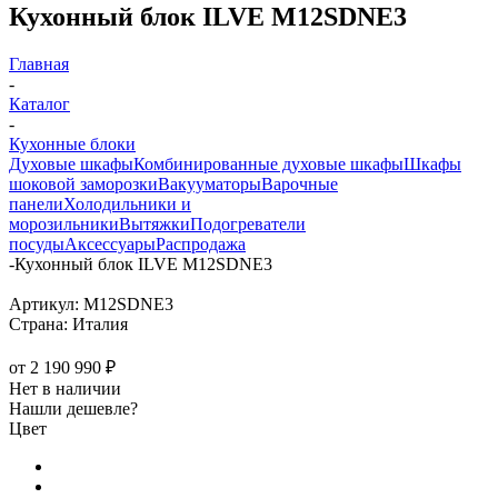
Кухонный блок ILVE M12SDNE3
Главная
-
Каталог
-
Кухонные блоки
Духовые шкафы
Комбинированные духовые шкафы
Шкафы
шоковой заморозки
Вакууматоры
Варочные
панели
Холодильники и
морозильники
Вытяжки
Подогреватели
посуды
Аксессуары
Распродажа
-
Кухонный блок ILVE M12SDNE3
Артикул:
M12SDNE3
Страна:
Италия
от
2 190 990 ₽
Нет в наличии
Нашли дешевле?
Цвет