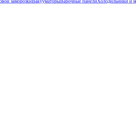
вой заморозки
Вакууматоры
Варочные панели
Холодильники и 