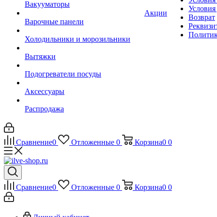
Вакууматоры
Условия
Акции
Возврат
Варочные панели
Реквизи
Политик
Холодильники и морозильники
Вытяжки
Подогреватели посуды
Аксессуары
Распродажа
Сравнение
0
Отложенные
0
Корзина
0
0
Сравнение
0
Отложенные
0
Корзина
0
0