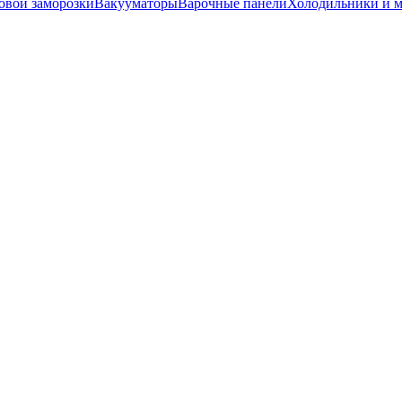
вой заморозки
Вакууматоры
Варочные панели
Холодильники и 