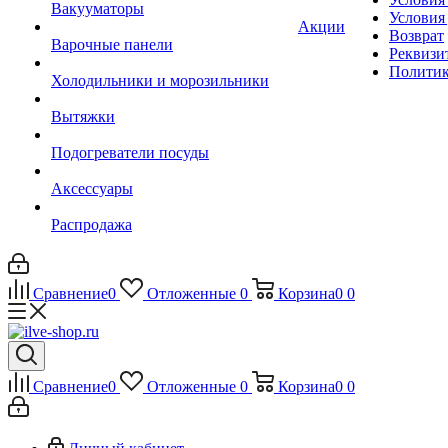
Вакууматоры
Условия
Акции
Возврат
Варочные панели
Реквизи
Политик
Холодильники и морозильники
Вытяжки
Подогреватели посуды
Аксессуары
Распродажа
Сравнение
0
Отложенные
0
Корзина
0
0
Сравнение
0
Отложенные
0
Корзина
0
0