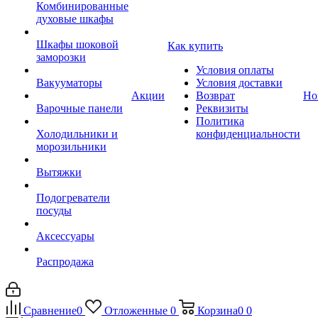
Комбинированные
духовые шкафы
Шкафы шоковой
Как купить
заморозки
Условия оплаты
Вакууматоры
Условия доставки
Акции
Возврат
Но
Варочные панели
Реквизиты
Политика
Холодильники и
конфиденциальности
морозильники
Вытяжки
Подогреватели
посуды
Аксессуары
Распродажа
Сравнение
0
Отложенные
0
Корзина
0
0