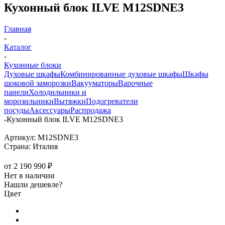
Кухонный блок ILVE M12SDNE3
Главная
-
Каталог
-
Кухонные блоки
Духовые шкафы
Комбинированные духовые шкафы
Шкафы
шоковой заморозки
Вакууматоры
Варочные
панели
Холодильники и
морозильники
Вытяжки
Подогреватели
посуды
Аксессуары
Распродажа
-
Кухонный блок ILVE M12SDNE3
Артикул:
M12SDNE3
Страна:
Италия
от
2 190 990 ₽
Нет в наличии
Нашли дешевле?
Цвет