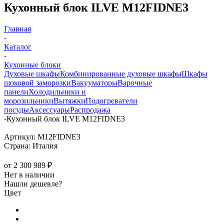
Кухонный блок ILVE M12FIDNE3
Главная
-
Каталог
-
Кухонные блоки
Духовые шкафы
Комбинированные духовые шкафы
Шкафы
шоковой заморозки
Вакууматоры
Варочные
панели
Холодильники и
морозильники
Вытяжки
Подогреватели
посуды
Аксессуары
Распродажа
-
Кухонный блок ILVE M12FIDNE3
Артикул:
M12FIDNE3
Страна:
Италия
от
2 300 989 ₽
Нет в наличии
Нашли дешевле?
Цвет