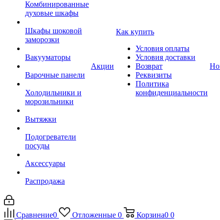
Комбинированные
духовые шкафы
Шкафы шоковой
Как купить
заморозки
Условия оплаты
Вакууматоры
Условия доставки
Акции
Возврат
Но
Варочные панели
Реквизиты
Политика
Холодильники и
конфиденциальности
морозильники
Вытяжки
Подогреватели
посуды
Аксессуары
Распродажа
Сравнение
0
Отложенные
0
Корзина
0
0