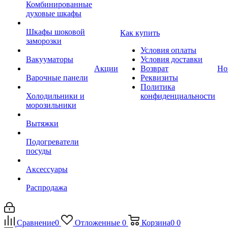
Комбинированные
духовые шкафы
Шкафы шоковой
Как купить
заморозки
Условия оплаты
Вакууматоры
Условия доставки
Акции
Возврат
Но
Варочные панели
Реквизиты
Политика
Холодильники и
конфиденциальности
морозильники
Вытяжки
Подогреватели
посуды
Аксессуары
Распродажа
Сравнение
0
Отложенные
0
Корзина
0
0