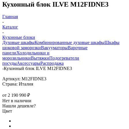
Кухонный блок ILVE M12FIDNE3
Главная
-
Каталог
-
Кухонные блоки
Духовые шкафы
Комбинированные духовые шкафы
Шкафы
шоковой заморозки
Вакууматоры
Варочные
панели
Холодильники и
морозильники
Вытяжки
Подогреватели
посуды
Аксессуары
Распродажа
-
Кухонный блок ILVE M12FIDNE3
Артикул:
M12FIDNE3
Страна:
Италия
от
2 190 990 ₽
Нет в наличии
Нашли дешевле?
Цвет