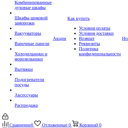
Комбинированные
духовые шкафы
Шкафы шоковой
Как купить
заморозки
Условия оплаты
Вакууматоры
Условия доставки
Акции
Возврат
Но
Варочные панели
Реквизиты
Политика
Холодильники и
конфиденциальности
морозильники
Вытяжки
Подогреватели
посуды
Аксессуары
Распродажа
Сравнение
0
Отложенные
0
Корзина
0
0