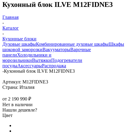
Кухонный блок ILVE M12FIDNE3
Главная
-
Каталог
-
Кухонные блоки
Духовые шкафы
Комбинированные духовые шкафы
Шкафы
шоковой заморозки
Вакууматоры
Варочные
панели
Холодильники и
морозильники
Вытяжки
Подогреватели
посуды
Аксессуары
Распродажа
-
Кухонный блок ILVE M12FIDNE3
Артикул:
M12FIDNE3
Страна:
Италия
от
2 190 990 ₽
Нет в наличии
Нашли дешевле?
Цвет