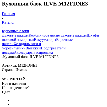
Кухонный блок ILVE M12FDNE3
Главная
-
Каталог
-
Кухонные блоки
Духовые шкафы
Комбинированные духовые шкафы
Шкафы
шоковой заморозки
Вакууматоры
Варочные
панели
Холодильники и
морозильники
Вытяжки
Подогреватели
посуды
Аксессуары
Распродажа
-
Кухонный блок ILVE M12FDNE3
Артикул:
M12FDNE3
Страна:
Италия
от
2 190 990 ₽
Нет в наличии
Нашли дешевле?
Цвет