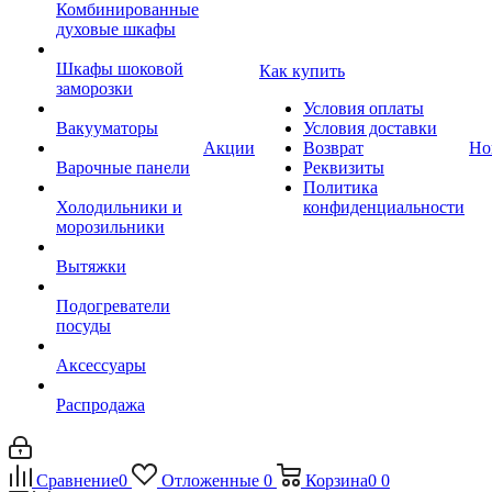
Комбинированные
духовые шкафы
Шкафы шоковой
Как купить
заморозки
Условия оплаты
Вакууматоры
Условия доставки
Акции
Возврат
Но
Варочные панели
Реквизиты
Политика
Холодильники и
конфиденциальности
морозильники
Вытяжки
Подогреватели
посуды
Аксессуары
Распродажа
Сравнение
0
Отложенные
0
Корзина
0
0