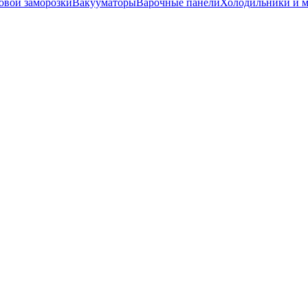
вой заморозки
Вакууматоры
Варочные панели
Холодильники и 