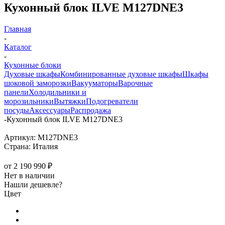
Кухонный блок ILVE M127DNE3
Главная
-
Каталог
-
Кухонные блоки
Духовые шкафы
Комбинированные духовые шкафы
Шкафы
шоковой заморозки
Вакууматоры
Варочные
панели
Холодильники и
морозильники
Вытяжки
Подогреватели
посуды
Аксессуары
Распродажа
-
Кухонный блок ILVE M127DNE3
Артикул:
M127DNE3
Страна:
Италия
от
2 190 990 ₽
Нет в наличии
Нашли дешевле?
Цвет