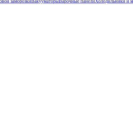
вой заморозки
Вакууматоры
Варочные панели
Холодильники и 