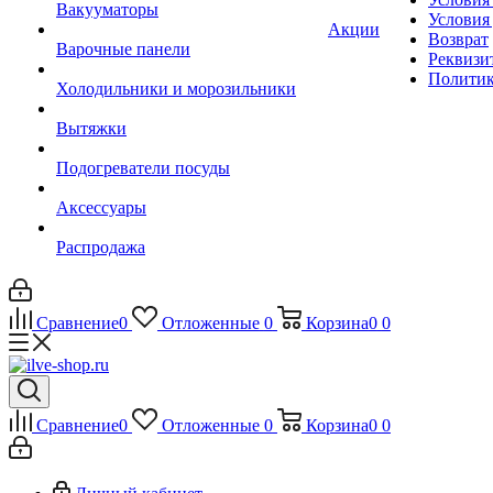
Вакууматоры
Условия
Акции
Возврат
Варочные панели
Реквизи
Политик
Холодильники и морозильники
Вытяжки
Подогреватели посуды
Аксессуары
Распродажа
Сравнение
0
Отложенные
0
Корзина
0
0
Сравнение
0
Отложенные
0
Корзина
0
0