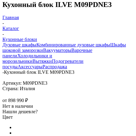
Кухонный блок ILVE M09PDNE3
Главная
-
Каталог
-
Кухонные блоки
Духовые шкафы
Комбинированные духовые шкафы
Шкафы
шоковой заморозки
Вакууматоры
Варочные
панели
Холодильники и
морозильники
Вытяжки
Подогреватели
посуды
Аксессуары
Распродажа
-
Кухонный блок ILVE M09PDNE3
Артикул:
M09PDNE3
Страна:
Италия
от
898 990 ₽
Нет в наличии
Нашли дешевле?
Цвет