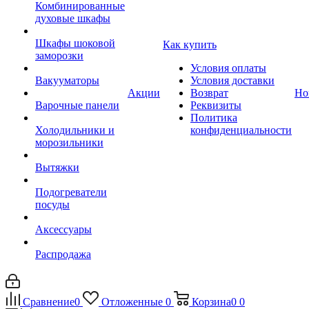
Комбинированные
духовые шкафы
Шкафы шоковой
Как купить
заморозки
Условия оплаты
Вакууматоры
Условия доставки
Акции
Возврат
Но
Варочные панели
Реквизиты
Политика
Холодильники и
конфиденциальности
морозильники
Вытяжки
Подогреватели
посуды
Аксессуары
Распродажа
Сравнение
0
Отложенные
0
Корзина
0
0