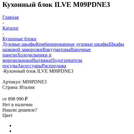
Кухонный блок ILVE M09PDNE3
Главная
-
Каталог
-
Кухонные блоки
Духовые шкафы
Комбинированные духовые шкафы
Шкафы
шоковой заморозки
Вакууматоры
Варочные
панели
Холодильники и
морозильники
Вытяжки
Подогреватели
посуды
Аксессуары
Распродажа
-
Кухонный блок ILVE M09PDNE3
Артикул:
M09PDNE3
Страна:
Италия
от
898 990 ₽
Нет в наличии
Нашли дешевле?
Цвет