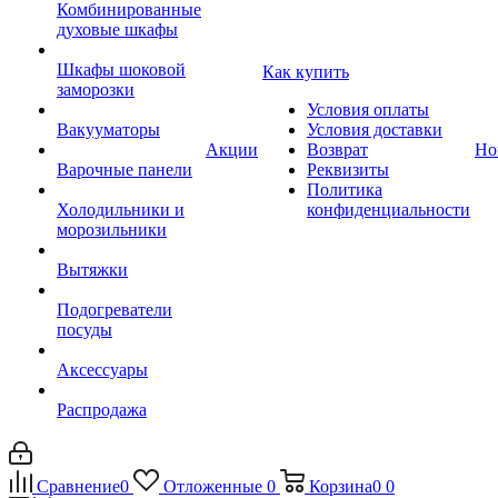
Комбинированные
духовые шкафы
Шкафы шоковой
Как купить
заморозки
Условия оплаты
Вакууматоры
Условия доставки
Акции
Возврат
Но
Варочные панели
Реквизиты
Политика
Холодильники и
конфиденциальности
морозильники
Вытяжки
Подогреватели
посуды
Аксессуары
Распродажа
Сравнение
0
Отложенные
0
Корзина
0
0