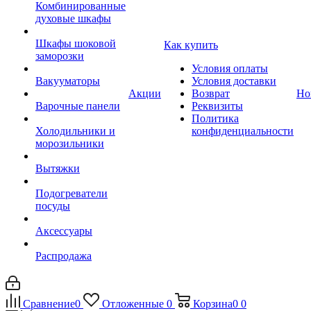
Комбинированные
духовые шкафы
Шкафы шоковой
Как купить
заморозки
Условия оплаты
Вакууматоры
Условия доставки
Акции
Возврат
Но
Варочные панели
Реквизиты
Политика
Холодильники и
конфиденциальности
морозильники
Вытяжки
Подогреватели
посуды
Аксессуары
Распродажа
Сравнение
0
Отложенные
0
Корзина
0
0