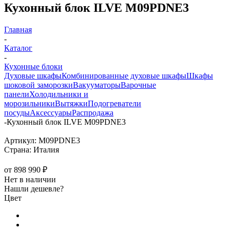
Кухонный блок ILVE M09PDNE3
Главная
-
Каталог
-
Кухонные блоки
Духовые шкафы
Комбинированные духовые шкафы
Шкафы
шоковой заморозки
Вакууматоры
Варочные
панели
Холодильники и
морозильники
Вытяжки
Подогреватели
посуды
Аксессуары
Распродажа
-
Кухонный блок ILVE M09PDNE3
Артикул:
M09PDNE3
Страна:
Италия
от
898 990 ₽
Нет в наличии
Нашли дешевле?
Цвет