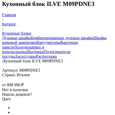
Кухонный блок ILVE M09PDNE3
Главная
-
Каталог
-
Кухонные блоки
Духовые шкафы
Комбинированные духовые шкафы
Шкафы
шоковой заморозки
Вакууматоры
Варочные
панели
Холодильники и
морозильники
Вытяжки
Подогреватели
посуды
Аксессуары
Распродажа
-
Кухонный блок ILVE M09PDNE3
Артикул:
M09PDNE3
Страна:
Италия
от
898 990 ₽
Нет в наличии
Нашли дешевле?
Цвет