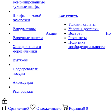
Комбинированные
духовые шкафы
Шкафы шоковой
Как купить
заморозки
Условия оплаты
Вакууматоры
Условия доставки
Акции
Возврат
Но
Варочные панели
Реквизиты
Политика
Холодильники и
конфиденциальности
морозильники
Вытяжки
Подогреватели
посуды
Аксессуары
Распродажа
Сравнение
0
Отложенные
0
Корзина
0
0