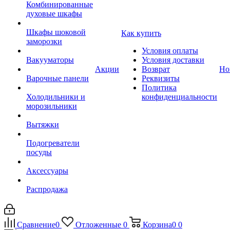
Комбинированные
духовые шкафы
Шкафы шоковой
Как купить
заморозки
Условия оплаты
Вакууматоры
Условия доставки
Акции
Возврат
Но
Варочные панели
Реквизиты
Политика
Холодильники и
конфиденциальности
морозильники
Вытяжки
Подогреватели
посуды
Аксессуары
Распродажа
Сравнение
0
Отложенные
0
Корзина
0
0