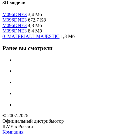
3D модели
M096DNE3
3,4 Мб
M096DNE3
672,7 Кб
M096DNE3
4,3 Мб
M096DNE3
8,4 Мб
0_MATERIALI_MAJESTIC
1,8 Мб
Ранее вы смотрели
© 2007-2026
Официальный дистрибьютoр
ILVE в России
Компания