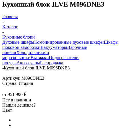
Кухонный блок ILVE M096DNE3
Главная
-
Каталог
-
Кухонные блоки
Духовые шкафы
Комбинированные духовые шкафы
Шкафы
шоковой заморозки
Вакууматоры
Варочные
панели
Холодильники и
морозильники
Вытяжки
Подогреватели
посуды
Аксессуары
Распродажа
-
Кухонный блок ILVE M096DNE3
Артикул:
M096DNE3
Страна:
Италия
от
951 990 ₽
Нет в наличии
Нашли дешевле?
Цвет