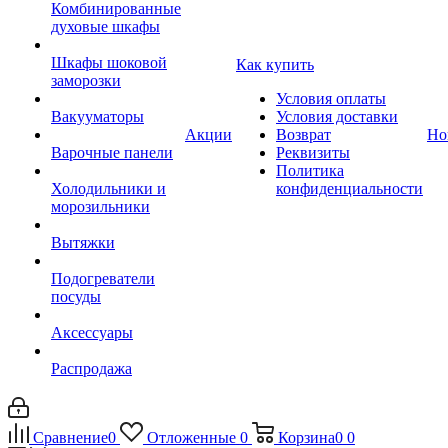
Комбинированные
духовые шкафы
Шкафы шоковой
Как купить
заморозки
Условия оплаты
Вакууматоры
Условия доставки
Акции
Возврат
Но
Варочные панели
Реквизиты
Политика
Холодильники и
конфиденциальности
морозильники
Вытяжки
Подогреватели
посуды
Аксессуары
Распродажа
Сравнение
0
Отложенные
0
Корзина
0
0