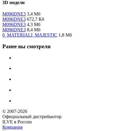
3D модели
M096DNE3
3,4 Мб
M096DNE3
672,7 Кб
M096DNE3
4,3 Мб
M096DNE3
8,4 Мб
0_MATERIALI_MAJESTIC
1,8 Мб
Ранее вы смотрели
© 2007-2026
Официальный дистрибьютoр
ILVE в России
Компания