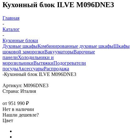
Кухонный блок ILVE M096DNE3
Главная
-
Каталог
-
Кухонные блоки
Духовые шкафы
Комбинированные духовые шкафы
Шкафы
шоковой заморозки
Вакууматоры
Варочные
панели
Холодильники и
морозильники
Вытяжки
Подогреватели
посуды
Аксессуары
Распродажа
-
Кухонный блок ILVE M096DNE3
Артикул:
M096DNE3
Страна:
Италия
от
951 990 ₽
Нет в наличии
Нашли дешевле?
Цвет