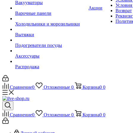
Вакууматоры
Условия
Акции
Возврат
Варочные панели
Реквизи
Политик
Холодильники и морозильники
Вытяжки
Подогреватели посуды
Аксессуары
Распродажа
Сравнение
0
Отложенные
0
Корзина
0
0
Сравнение
0
Отложенные
0
Корзина
0
0