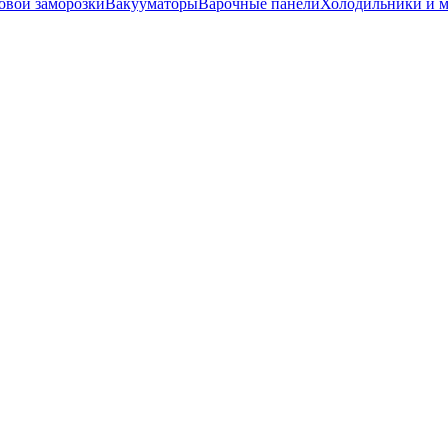
вой заморозки
Вакууматоры
Варочные панели
Холодильники и 