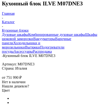
Кухонный блок ILVE M07DNE3
Главная
-
Каталог
-
Кухонные блоки
Духовые шкафы
Комбинированные духовые шкафы
Шкафы
шоковой заморозки
Вакууматоры
Варочные
панели
Холодильники и
морозильники
Вытяжки
Подогреватели
посуды
Аксессуары
Распродажа
-
Кухонный блок ILVE M07DNE3
Артикул:
M07DNE3
Страна:
Италия
от
751 990 ₽
Нет в наличии
Нашли дешевле?
Цвет