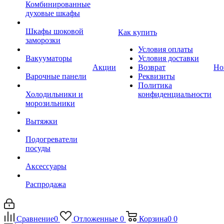
Комбинированные
духовые шкафы
Шкафы шоковой
Как купить
заморозки
Условия оплаты
Вакууматоры
Условия доставки
Акции
Возврат
Но
Варочные панели
Реквизиты
Политика
Холодильники и
конфиденциальности
морозильники
Вытяжки
Подогреватели
посуды
Аксессуары
Распродажа
Сравнение
0
Отложенные
0
Корзина
0
0