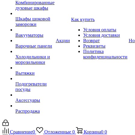
Комбинированные
духовые шкафы
Шкафы шоковой
Как купить
заморозки
Условия оплаты
Вакууматоры
Условия доставки
Акции
Возврат
Но
Варочные панели
Реквизиты
Политика
Холодильники и
конфиденциальности
морозильники
Вытяжки
Подогреватели
посуды
Аксессуары
Распродажа
Сравнение
0
Отложенные
0
Корзина
0
0