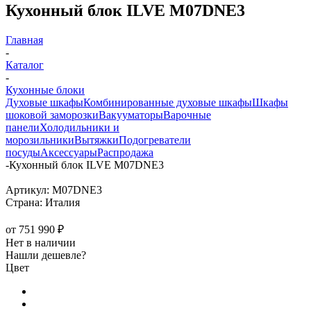
Кухонный блок ILVE M07DNE3
Главная
-
Каталог
-
Кухонные блоки
Духовые шкафы
Комбинированные духовые шкафы
Шкафы
шоковой заморозки
Вакууматоры
Варочные
панели
Холодильники и
морозильники
Вытяжки
Подогреватели
посуды
Аксессуары
Распродажа
-
Кухонный блок ILVE M07DNE3
Артикул:
M07DNE3
Страна:
Италия
от
751 990 ₽
Нет в наличии
Нашли дешевле?
Цвет