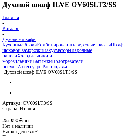
Духовой шкаф ILVE OV60SLT3/SS
Главная
-
Каталог
-
Духовые шкафы
Кухонные блоки
Комбинированные духовые шкафы
Шкафы
шоковой заморозки
Вакууматоры
Варочные
панели
Холодильники и
морозильники
Вытяжки
Подогреватели
посуды
Аксессуары
Распродажа
-
Духовой шкаф ILVE OV60SLT3/SS
Артикул:
OV60SLT3/SS
Страна:
Италия
262 990
₽
/шт
Нет в наличии
Нашли дешевле?