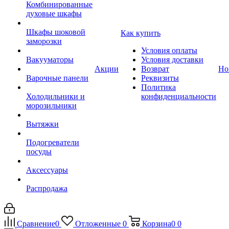
Комбинированные
духовые шкафы
Шкафы шоковой
Как купить
заморозки
Условия оплаты
Вакууматоры
Условия доставки
Акции
Возврат
Но
Варочные панели
Реквизиты
Политика
Холодильники и
конфиденциальности
морозильники
Вытяжки
Подогреватели
посуды
Аксессуары
Распродажа
Сравнение
0
Отложенные
0
Корзина
0
0