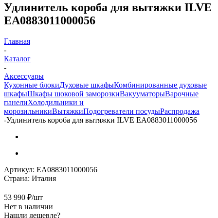
Удлинитель короба для вытяжки ILVE
EA0883011000056
Главная
-
Каталог
-
Аксессуары
Кухонные блоки
Духовые шкафы
Комбинированные духовые
шкафы
Шкафы шоковой заморозки
Вакууматоры
Варочные
панели
Холодильники и
морозильники
Вытяжки
Подогреватели посуды
Распродажа
-
Удлинитель короба для вытяжки ILVE EA0883011000056
Артикул:
EA0883011000056
Страна:
Италия
53 990
₽
/шт
Нет в наличии
Нашли дешевле?