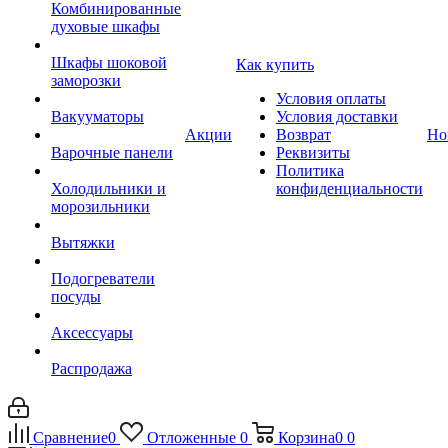
Комбинированные
духовые шкафы
Шкафы шоковой
Как купить
заморозки
Условия оплаты
Вакууматоры
Условия доставки
Акции
Возврат
Но
Варочные панели
Реквизиты
Политика
Холодильники и
конфиденциальности
морозильники
Вытяжки
Подогреватели
посуды
Аксессуары
Распродажа
Сравнение
0
Отложенные
0
Корзина
0
0