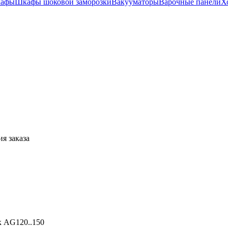
кафы
Шкафы шоковой заморозки
Вакууматоры
Варочные панели
Х
я заказа
к AG120..150