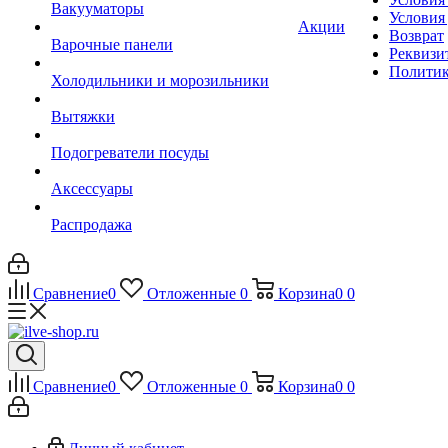
Вакууматоры
Условия
Акции
Возврат
Варочные панели
Реквизи
Политик
Холодильники и морозильники
Вытяжки
Подогреватели посуды
Аксессуары
Распродажа
Сравнение
0
Отложенные
0
Корзина
0
0
Сравнение
0
Отложенные
0
Корзина
0
0