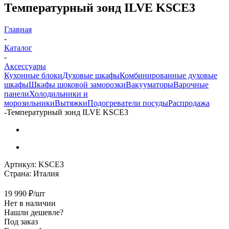
Температурный зонд ILVE KSCE3
Главная
-
Каталог
-
Аксессуары
Кухонные блоки
Духовые шкафы
Комбинированные духовые
шкафы
Шкафы шоковой заморозки
Вакууматоры
Варочные
панели
Холодильники и
морозильники
Вытяжки
Подогреватели посуды
Распродажа
-
Температурный зонд ILVE KSCE3
Артикул:
KSCE3
Страна:
Италия
19 990
₽
/шт
Нет в наличии
Нашли дешевле?
Под заказ