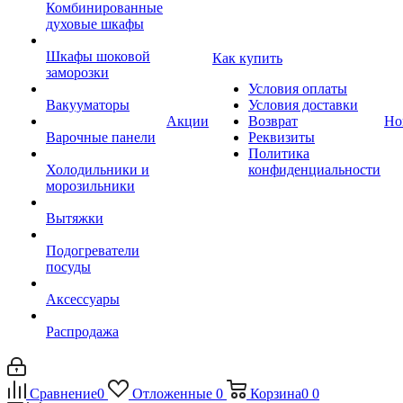
Комбинированные
духовые шкафы
Шкафы шоковой
Как купить
заморозки
Условия оплаты
Вакууматоры
Условия доставки
Акции
Возврат
Но
Варочные панели
Реквизиты
Политика
Холодильники и
конфиденциальности
морозильники
Вытяжки
Подогреватели
посуды
Аксессуары
Распродажа
Сравнение
0
Отложенные
0
Корзина
0
0