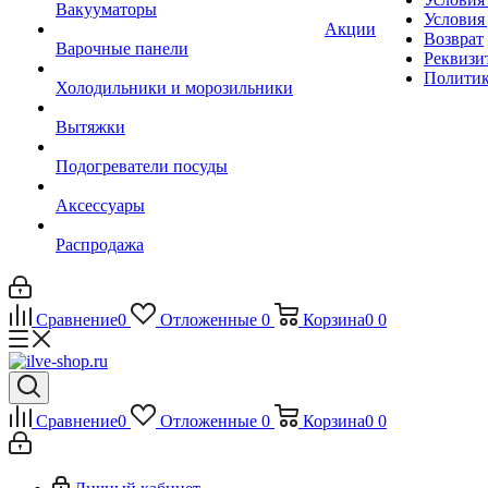
Вакууматоры
Условия
Акции
Возврат
Варочные панели
Реквизи
Политик
Холодильники и морозильники
Вытяжки
Подогреватели посуды
Аксессуары
Распродажа
Сравнение
0
Отложенные
0
Корзина
0
0
Сравнение
0
Отложенные
0
Корзина
0
0