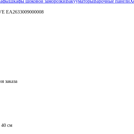
кафы
Шкафы шоковой заморозки
Вакууматоры
Варочные панели
Х
LVE EA2633009000008
я заказа
 40 см