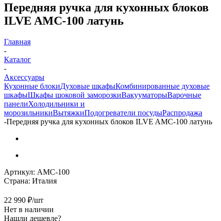
Передняя ручка для кухонных блоков
ILVE AMC-100 латунь
Главная
-
Каталог
-
Аксессуары
Кухонные блоки
Духовые шкафы
Комбинированные духовые
шкафы
Шкафы шоковой заморозки
Вакууматоры
Варочные
панели
Холодильники и
морозильники
Вытяжки
Подогреватели посуды
Распродажа
-
Передняя ручка для кухонных блоков ILVE AMC-100 латунь
Артикул:
AMC-100
Страна:
Италия
22 990
₽
/шт
Нет в наличии
Нашли дешевле?