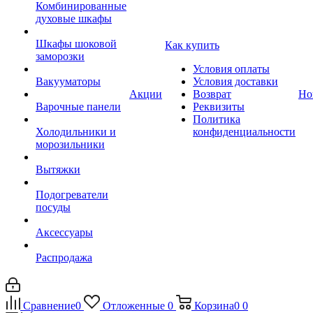
Комбинированные
духовые шкафы
Шкафы шоковой
Как купить
заморозки
Условия оплаты
Вакууматоры
Условия доставки
Акции
Возврат
Но
Варочные панели
Реквизиты
Политика
Холодильники и
конфиденциальности
морозильники
Вытяжки
Подогреватели
посуды
Аксессуары
Распродажа
Сравнение
0
Отложенные
0
Корзина
0
0